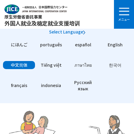
厚生労働省委託事業
外国人就业及稳定就业支援培训
Select Language
にほんご
português
español
English
中文简体
Tiếng việt
ภาษาไทย
한국어
Pусский
français
indonesia
язык