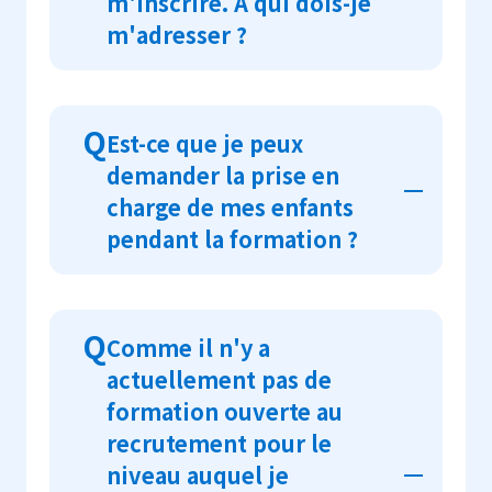
m'inscrire. À qui dois-je
m'adresser ?
A
Pour obtenir des informations sur
Q
Est-ce que je peux
chacun des niveaux, veuillez consulter
demander la prise en
les
"Informations sur les cours"
.
charge de mes enfants
Vérifier la brochure pour chaque
pendant la formation ?
localité en accédant aux
"Informations
sur le recrutement"
et consulter le
coordinateur local ou le pôle emploi
A
Les enfants ne peuvent pas être gardés
(Hellowork) local.
Q
Comme il n'y a
sur le site de formation ou par le JICE.
actuellement pas de
formation ouverte au
recrutement pour le
niveau auquel je