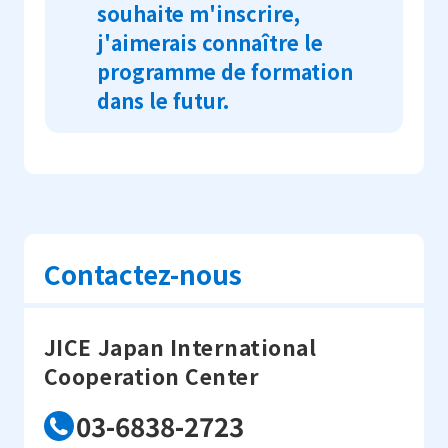
souhaite m'inscrire,
j'aimerais connaître le
programme de formation
dans le futur.
A
Les informations concernant le
recrutement seront publiées sur la
rubrique
"Informations sur le
recrutement"
environ un mois avant le
Contactez-nous
début de la formation. Veuillez les
vérifier.
JICE Japan International
Cooperation Center
03-6838-2723