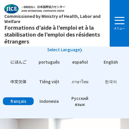
Commissioned by Ministry of Health, Labor and
Welfare
Formations d’aide à l’emploi et à la
stabilisation de l’emploi des résidents
étrangers
Select Language
にほんご
português
español
English
中文简体
Tiếng việt
ภาษาไทย
한국어
Pусский
français
indonesia
язык