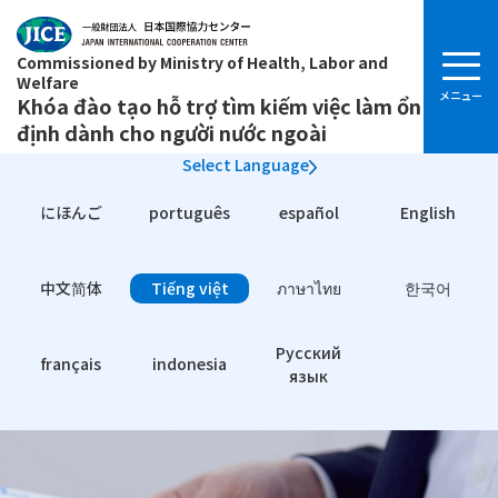
Commissioned by Ministry of Health, Labor and
Welfare
Khóa đào tạo hỗ trợ tìm kiếm việc làm ổn
định dành cho người nước ngoài
Select Language
にほんご
português
español
English
中文简体
Tiếng việt
ภาษาไทย
한국어
Pусский
français
indonesia
язык