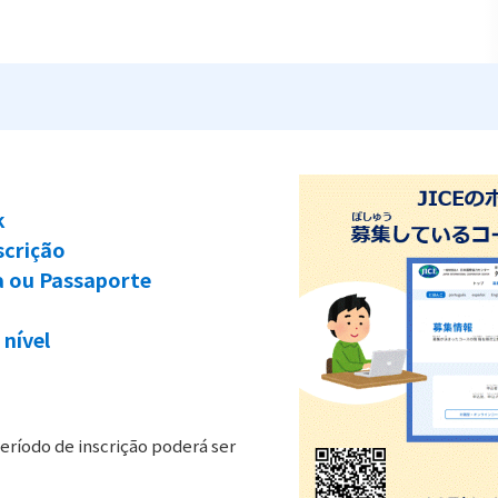
k
scrição
 ou Passaporte
 nível
período de inscrição poderá ser