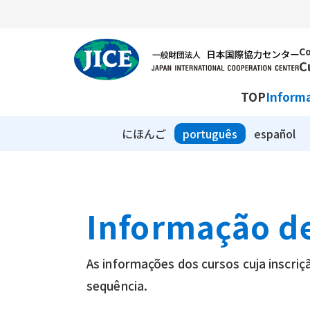
Co
C
TOP
Informa
にほんご
português
español
Informação de
As informações dos cursos cuja inscriçã
sequência.