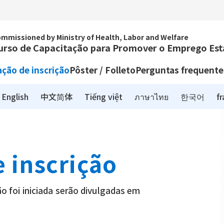
mmissioned by Ministry of Health, Labor and Welfare
urso de Capacitação para Promover o Emprego Está
ção de inscrição
Pôster / Folleto
Perguntas frequente
English
中文简体
Tiếng việt
ภาษาไทย
한국어
fr
 inscrição
o foi iniciada serão divulgadas em