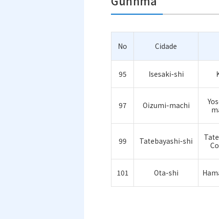
Gunnma
No
Cidade
95
Isesaki-shi
Yos
97
Oizumi-machi
m
Tate
99
Tatebayashi-shi
Co
101
Ota-shi
Hama