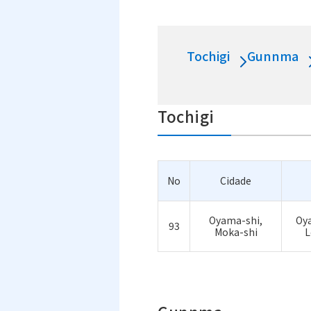
Tochigi
Gunnma
Tochigi
No
Cidade
Oyama-shi,
Oya
93
Moka-shi
L