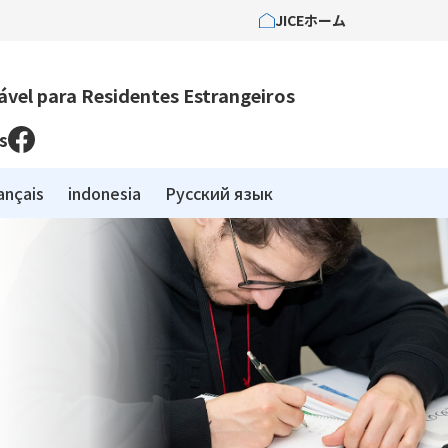
JICEホーム
vel para Residentes Estrangeiros
s
ançais
indonesia
Pусский язык