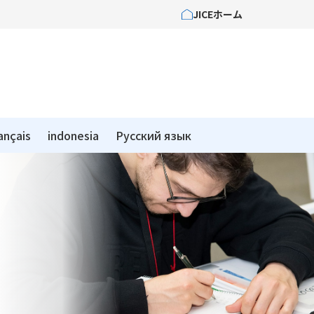
JICEホーム
ançais
indonesia
Pусский язык