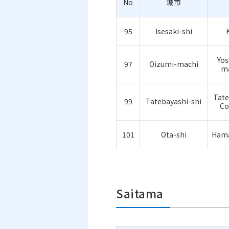
No
城市
95
Isesaki-shi
Yos
97
Oizumi-machi
m
Tate
99
Tatebayashi-shi
Co
101
Ota-shi
Hama
Saitama