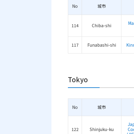
No
城市
Ma
114
Chiba-shi
117
Funabashi-shi
Kin
Tokyo
No
城市
Ja
122
Shinjuku-ku
Co