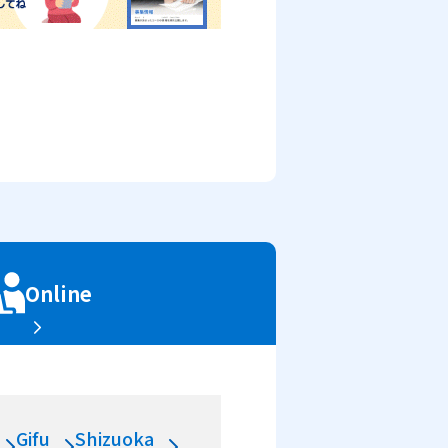
Online
Gifu
Shizuoka