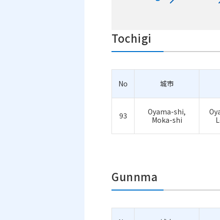
Tochigi
No
城市
Oyama-shi,
Oya
93
Moka-shi
L
Gunnma