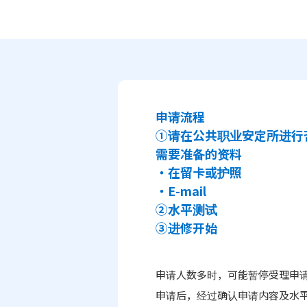
申请流程
①请在公共职业安定所进行
需要准备的资料
・在留卡或护照
・E-mail
②水平测试
③进修开始
申请人数多时，可能暂停受理申
申请后，经过确认申请内容及水