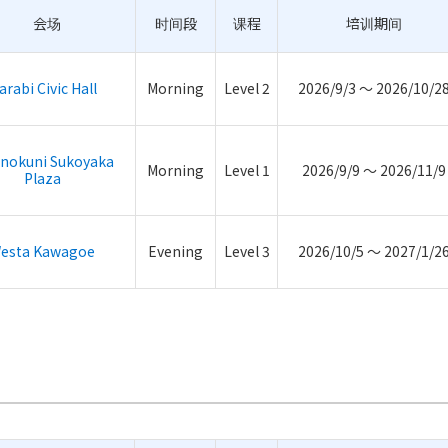
会场
时间段
课程
培训期间
rabi Civic Hall
Morning
Level 2
2026/9/3 ～ 2026/10/2
inokuni Sukoyaka
Morning
Level 1
2026/9/9 ～ 2026/11/9
Plaza
esta Kawagoe
Evening
Level 3
2026/10/5 ～ 2027/1/2