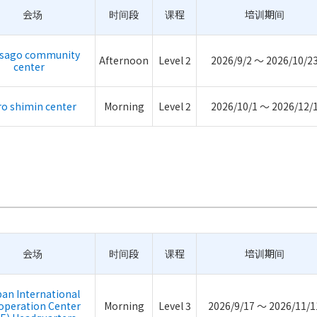
会场
时间段
课程
培训期间
sago community
Afternoon
Level 2
2026/9/2 ～ 2026/10/2
center
ro shimin center
Morning
Level 2
2026/10/1 ～ 2026/12/
会场
时间段
课程
培训期间
pan International
operation Center
Morning
Level 3
2026/9/17 ～ 2026/11/1