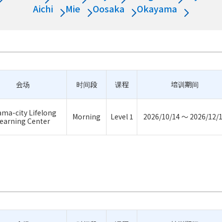
Aichi
Mie
Oosaka
Okayama
会场
时间段
课程
培训期间
ma-city Lifelong
Morning
Level 1
2026/10/14 ～ 2026/12/
earning Center