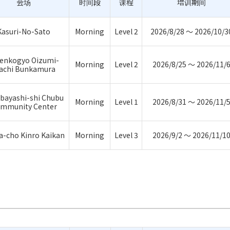
会场
时间段
课程
培训期间
Kasuri-No-Sato
Morning
Level 2
2026/8/28 ～ 2026/10/3
enkogyo Oizumi-
Morning
Level 2
2026/8/25 ～ 2026/11/
achi Bunkamura
bayashi-shi Chubu
Morning
Level 1
2026/8/31 ～ 2026/11/
mmunity Center
-cho Kinro Kaikan
Morning
Level 3
2026/9/2 ～ 2026/11/1