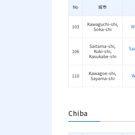
No
城市
Kawaguchi-shi,
103
Wa
Soka-shi
Saitama-shi,
Sa
106
Kuki-shi,
Kasukabe-shi
Kawagoe-shi,
110
W
Sayama-shi
Chiba