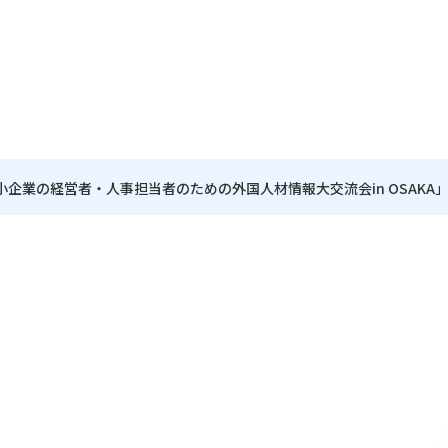
企業の経営者・人事担当者のための外国人材情報大交流会in OSAKA
拠点
組織概要
国際研修
海外プロジェクト事務所
所在地
国際交流
仕事を知る
・コーディネーター
社会貢献
通訳派遣
沿革
・業務の流れ
（登録制）
・職員の一日の流れ
・その他
・働き方 O&A
）