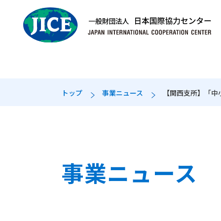
トップ
事業ニュース
【関西支所】「中小
JICEとは
事業案内
国内・海外の
人材募集
理事長挨拶
留学生受入支援
国内拠点
募集要項
組織図
プロジェクト支援
・職員（新卒）
事業ニュース
・職員（社会人）
・期限付職員等
・日本語講師（登録制