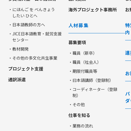
・にほんご を べんきょう
海外プロジェクト事務所
お
したい ひとへ
・日本語教師の方へ
人材募集
特
内
・JICE日本語教育・就労支援
センター
募集要項
・教材開発
連
・職員（新卒）
・その他の多文化共生事業
・職員（社会人）
プロジェクト支援
・期限付職員等
お
通訳派遣
・曰本語講師（登録制）
・コーディネーター（登録
パ
制）
ダ
・その他
仕事を知る
・業務の流れ