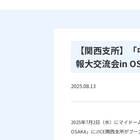
【関西支所】「
報大交流会in 
2025.08.13
2025
年
7
月
2
日（水）にマイドー
OSAKA
」に
JICE
関西支所がブー