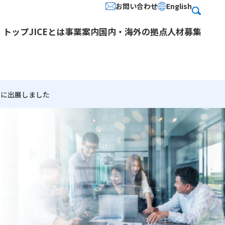
お問い合わせ
English
検
索
トップ
JICEとは
事業案内
国内・海外の拠点
人材募集
」に出展しました
情報公開 (役員名簿・定款)
多文化共生・日本語教育
人を知る
パンフレットダウンロード