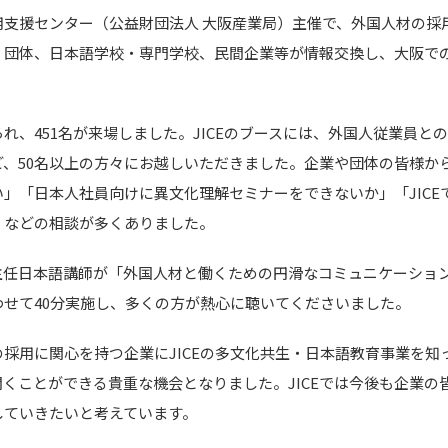
用支援センター（公益財団法人 大阪産業局）主催で、外国人材の採
・団体、日本語学校・専門学校、民間企業等が情報交換し、大阪で
られ、
451
名が来場しました。
JICE
のブースには、外国人従業員と
ど、
50
名以上の方々にお越しいただきました。企業や団体の皆様か
い」「日本人社員向けに異文化理解セミナーをできないか」「
JICE
」などの相談が多くありました。
主任日本語講師が「外国人材と働くための円滑なコミュニケーショ
わせて
40
分実施し、多くの方が熱心に聴いてくださいました。
の採用に関心を持つ企業に
JICE
の多文化共生・日本語教育事業を知
聞くことができる貴重な機会となりました。
JICE
では今後も企業の
していきたいと考えています。