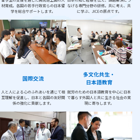
材育成。各国の若手行政官らの日本留
なげる専門分野の研修。共に考え、共
学を総合サポートします。
に学ぶ、JICEの原点です。
多文化共生・
国際交流
日本語教育
人と人による心のふれあいを通じて相
就労のための日本語教育を中心に日本
互理解を促進し、日本と各国の友好関
で暮らす外国人と共に生きる社会の実
係の強化に貢献します。
現に寄与します。