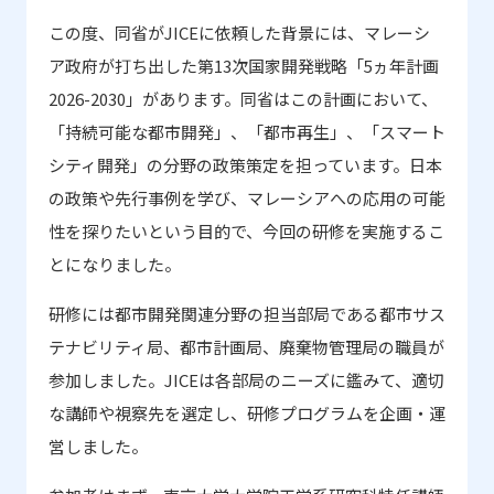
この度、同省が
JICE
に依頼した背景には、マレーシ
ア政府が打ち出した第
13
次国家開発戦略「
5
ヵ年計画
2026-2030
」があります。同省はこの計画において、
「持続可能な都市開発」、「都市再生」、「スマート
シティ開発」の分野の政策策定を担っています。日本
の政策や先行事例を学び、マレーシアへの応用の可能
性を探りたいという目的で、今回の研修を実施するこ
とになりました。
研修には都市開発関連分野の担当部局である都市サス
テナビリティ局、都市計画局、廃棄物管理局の職員が
参加しました。
JICE
は各部局のニーズに鑑みて、適切
な講師や視察先を選定し、研修プログラムを企画・運
営しました。