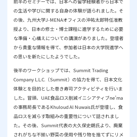
前半のセミナーでは、日本への留学経験者から日本で
の生活や学びに関する自身の体験が語られました。そ
の後、九州大学
J-MENA
オフィスの沖祐太郎特任准教
授より、日本の修士・博士課程に進学するために必要
な準備・心構えについての講演がありました。登壇者
から貴重な情報を得て、参加者は日本の大学院進学へ
の思いを新たにしたようでした。
後半のワークショップでは、
Summit Trading
Company L.L.C.
（
Summit
）の協力を得て、日本文化
体験とを目的とした巻き寿司アクティビティを行いま
した。冒頭、
UAE
食品ロス削減イニシアティブ
ne’ma
の事務局長である
Khuloud Al Nuwais
氏が登壇し、食
品ロスを減らす取組みの重要性について話されまし
た。その後、
Summit
代表の大久保史朗氏より、廃棄
されがちな不揃い野菜の使用や残り物を捨てずにリメ