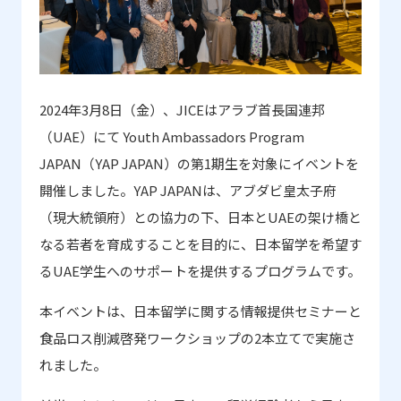
2024
年
3
月
8
日（金）、
JICE
はアラブ首長国連邦
（
UAE
）にて
Youth Ambassadors Program
JAPAN
（
YAP JAPAN
）の第
1
期生を対象にイベントを
開催しました。
YAP JAPAN
は、アブダビ皇太子府
（現大統領府）との協力の下、日本と
UAE
の架け橋と
なる若者を育成することを目的に、日本留学を希望す
る
UAE
学生へのサポートを提供するプログラムです。
本イベントは、日本留学に関する情報提供セミナーと
食品ロス削減啓発ワークショップの
2
本立てで実施さ
れました。